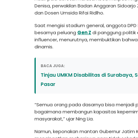
Denisa, perwakilan Badan Anggaran Sidoarjo
dan Dosen Umsida Rifai Ridlho.
Saat mengisi stadium general, anggota DPD R
besarnya peluang
Gen Z
di panggung politik
influencer, menurutnya, membuktikan bahwa ka
dinamis.
BACA JUGA:
Tinjau UMKM Disabilitas di Surabaya, 
Pasar
“Semua orang pada dasarnya bisa menjadi po
bagaimana membangun kapasitas kepemimpina
masyarakat,” ujar Ning Lia.
Namun, keponakan mantan Gubernur Jatim Kho