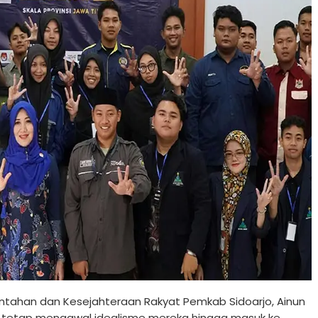
ntahan dan Kesejahteraan Rakyat Pemkab Sidoarjo, Ainun
a tetap mengawal idealisme mereka hingga masuk ke