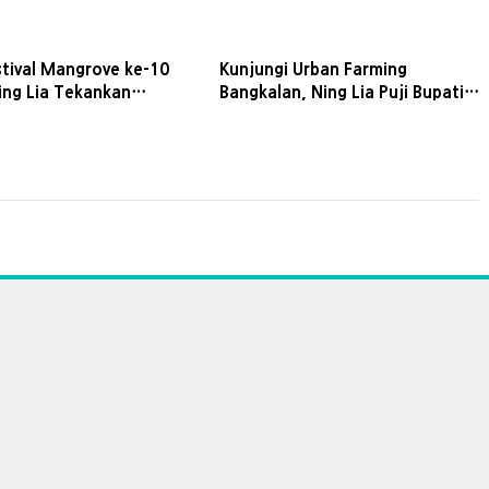
Z
stival Mangrove ke-10
Kunjungi Urban Farming
ing Lia Tekankan
Bangkalan, Ning Lia Puji Bupati
ya Jaga Ekosistem
Lukman Jadikan Pertanian
Motor Ekonomi