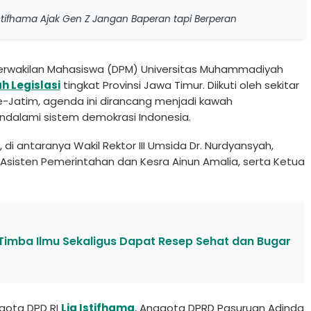
a Istifhama Ajak Gen Z Jangan Baperan tapi Berperan
rwakilan Mahasiswa (DPM) Universitas Muhammadiyah
h Legislasi
tingkat Provinsi Jawa Timur. Diikuti oleh sekitar
se-Jatim, agenda ini dirancang menjadi kawah
dalami sistem demokrasi Indonesia.
, di antaranya Wakil Rektor III Umsida Dr. Nurdyansyah,
 Asisten Pemerintahan dan Kesra Ainun Amalia, serta Ketua
 Timba Ilmu Sekaligus Dapat Resep Sehat dan Bugar
ggota DPD RI
Lia Istifhama
, Anggota DPRD Pasuruan Adinda