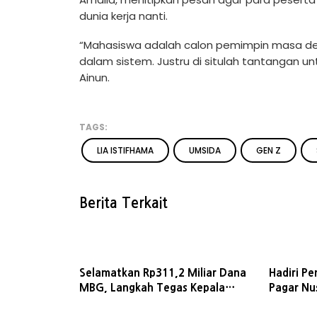
dunia kerja nanti.
“Mahasiswa adalah calon pemimpin masa dep
dalam sistem. Justru di situlah tantangan 
Ainun.
TAGS:
LIA ISTIFHAMA
UMSIDA
GEN Z
Berita Terkait
Selamatkan Rp311,2 Miliar Dana
Hadiri P
MBG, Langkah Tegas Kepala
Pagar Nu
BGN Diapresiasi Senator Lia
Puji Pera