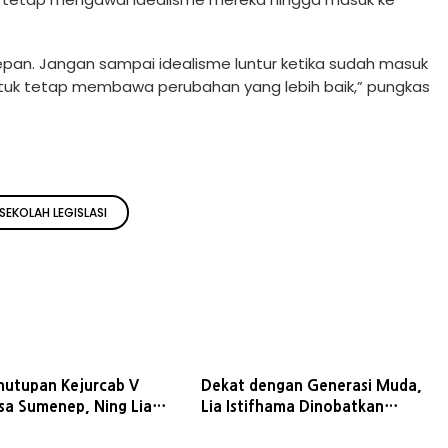
an. Jangan sampai idealisme luntur ketika sudah masuk
untuk tetap membawa perubahan yang lebih baik,” pungkas
SEKOLAH LEGISLASI
enutupan Kejurcab V
Dekat dengan Generasi Muda,
sa Sumenep, Ning Lia
Lia Istifhama Dinobatkan
n Pesilat Jaga Benteng
Sebagai Tokoh Politik Idola Gen