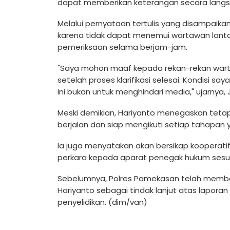
dapat memberikan keterangan secara langs
Melalui pernyataan tertulis yang disampaikan 
karena tidak dapat menemui wartawan lanta
pemeriksaan selama berjam-jam.
"Saya mohon maaf kepada rekan-rekan wart
setelah proses klarifikasi selesai. Kondisi sa
Ini bukan untuk menghindari media," ujarnya
Meski demikian, Hariyanto menegaskan tet
berjalan dan siap mengikuti setiap tahapan y
Ia juga menyatakan akan bersikap koopera
perkara kepada aparat penegak hukum sesua
Sebelumnya, Polres Pamekasan telah memben
Hariyanto sebagai tindak lanjut atas lapor
penyelidikan. (dim/van)