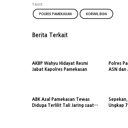
TAGS:
POLRES PAMEKASAN
KORWIL BGN
Berita Terkait
AKBP Wahyu Hidayat Resmi
Polres P
Jabat Kapolres Pamekasan
ASN dan 
Tersangk
Data Prib
ABK Asal Pamekasan Tewas
Sepekan,
Diduga Terlilit Tali Jaring saat
Ungkap 7
Melaut di Perairan Gili Gilingan
Amankan