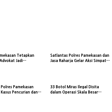
amekasan Tetapkan
Satlantas Polres Pamekasan dan
Advokat Jadi
Jasa Raharja Gelar Aksi Simpatik
a Penyalahgunaan
Tekan Angka Kecelakaan
adi
 Polres Pamekasan
33 Botol Miras Ilegal Disita
 Kasus Pencurian dan
dalam Operasi Skala Besar
 8 Tersangka
Tempat Hiburan Malam di
Pamekasan