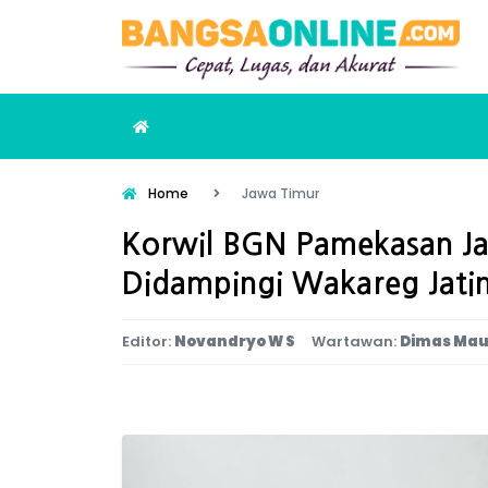
Home
Jawa Timur
Korwil BGN Pamekasan Jala
Didampingi Wakareg Jati
Editor:
Novandryo W S
Wartawan:
Dimas Mau