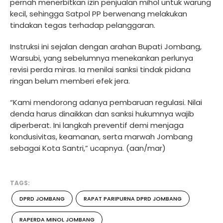
pernah menerbitkan izin penjualan mihol untuk warung
kecil, sehingga Satpol PP berwenang melakukan
tindakan tegas terhadap pelanggaran.
Instruksi ini sejalan dengan arahan Bupati Jombang,
Warsubi, yang sebelumnya menekankan perlunya
revisi perda miras. Ia menilai sanksi tindak pidana
ringan belum memberi efek jera.
“Kami mendorong adanya pembaruan regulasi. Nilai
denda harus dinaikkan dan sanksi hukumnya wajib
diperberat. Ini langkah preventif demi menjaga
kondusivitas, keamanan, serta marwah Jombang
sebagai Kota Santri,” ucapnya. (aan/mar)
TAGS:
DPRD JOMBANG
RAPAT PARIPURNA DPRD JOMBANG
RAPERDA MINOL JOMBANG