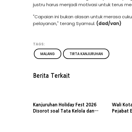
justru harus menjadi motivasi untuk terus m
"Capaian ini bukan alasan untuk merasa cuk
pelayanan," terang Syamsul.
(dad/van)
TAGS:
MALANG
TIRTA KANJURUHAN
Berita Terkait
Kanjuruhan Holiday Fest 2026
Wali Kot
Disorot soal Tata Kelola dan
Pejabat E
Legalitas
Kinerja 