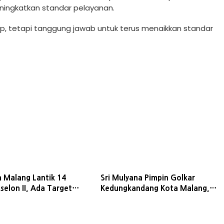
eningkatkan standar pelayanan.
up, tetapi tanggung jawab untuk terus menaikkan standar
a Malang Lantik 14
Sri Mulyana Pimpin Golkar
selon II, Ada Target
Kedungkandang Kota Malang,
dalam Setahun
Target Tambah Kursi DPRD di
Pemilu 2029