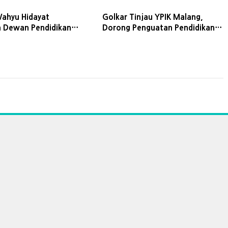
ahyu Hidayat
Golkar Tinjau YPIK Malang,
 Dewan Pendidikan
Dorong Penguatan Pendidikan
rget Pertahankan
dan Percepatan Pembangunan
adi Kota Pendidikan
Fasilitas