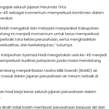
gajak seluruh jajaran Perumda Tirta
di ke-45 sebagai momentum memperkuat komitmen dalam
arakat.
n telah mengabdi dan melayani masyarakat Kabupaten
matang ini menjadi momentum untuk terus memperkuat
perbaiki tata kelola perusahaan, serta menghadirkan
rkualitas, dan berkelanjutan,” tuturnya.
a Kanjuruhan Syamsul Hadi mengatakan usia ke-45 menjadi
 memperkuat kualitas pelayanan pada masa mendatang.
rkembang menjadi Badan Usaha Milik Daerah (BUMD) air
 masuk dalam jajaran perusahaan air minum terbaik di
 hasil kerja keras seluruh jajaran perusahaan dalam
.
g diraih tidak boleh membuat perusahaan berpuas diri dan