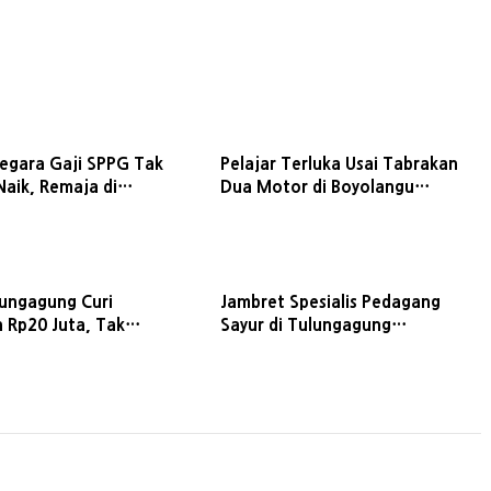
egara Gaji SPPG Tak
Pelajar Terluka Usai Tabrakan
Naik, Remaja di
Dua Motor di Boyolangu
n Tewas Terjun dari
Tulungagung
lungagung Curi
Jambret Spesialis Pedagang
n Rp20 Juta, Tak
Sayur di Tulungagung
karena Balitanya Masih
Ditangkap, Satu Pelaku Residivis
I