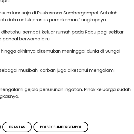
opsi.
n visum luar saja di Puskesmas Sumbergempol. Setelah
umah duka untuk proses pemakaman," ungkapnya.
diketahui sempat keluar rumah pada Rabu pagi sekitar
 pancal berwarna biru.
h hingga akhirnya ditemukan meninggal dunia di Sungai
 sebagai musibah. Korban juga diketahui mengalami
h mengalami gejala penurunan ingatan. Pihak keluarga sudah
ngkasnya.
BRANTAS
POLSEK SUMBERGEMPOL