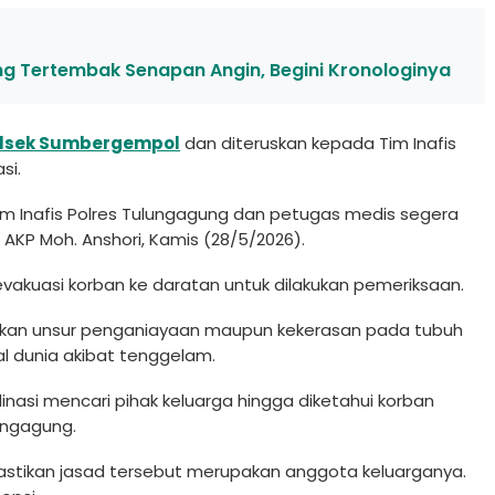
ng Tertembak Senapan Angin, Begini Kronologinya
lsek Sumbergempol
dan diteruskan kepada Tim Inafis
si.
m Inafis Polres Tulungagung dan petugas medis segera
 AKP Moh. Anshori, Kamis (28/5/2026).
vakuasi korban ke daratan untuk dilakukan pemeriksaan.
mukan unsur penganiayaan maupun kekerasan pada tubuh
l dunia akibat tenggelam.
dinasi mencari pihak keluarga hingga diketahui korban
ungagung.
astikan jasad tersebut merupakan anggota keluarganya.