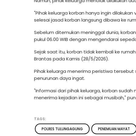
Namun, pihak keluarga menolak dilakukan aut
"Pihak keluarga korban hanya ingin dilakuka
selesai jasad korban langsung dibawa ke r
Sebelum ditemukan meninggal dunia, korban 
pukul 06.00 WIB dengan mengendarai sepeda
Sejak saat itu, korban tidak kembali ke ruma
Brantas pada Kamis (28/5/2026).
Pihak keluarga menerima peristiwa tersebut
penurunan daya ingat.
"Informasi dari pihak keluarga, korban suda
menerima kejadian ini sebagai musibah," pu
TAGS:
POLRES TULUNGAGUNG
PENEMUAN MAYAT