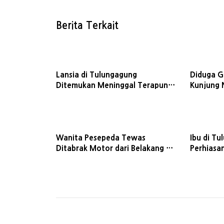
Berita Terkait
Lansia di Tulungagung
Diduga G
Ditemukan Meninggal Terapung
Kunjung 
di Dalam Sumur Belakang Rumah
Bangkala
Menara
Wanita Pesepeda Tewas
Ibu di Tu
Ditabrak Motor dari Belakang di
Perhiasa
Tulungagung
Ditahan 
Butuh AS