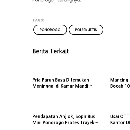
TAGS:
PONOROGO
POLSEK JETIS
Berita Terkait
Pria Paruh Baya Ditemukan
Mancing 
Meninggal di Kamar Mandi
Bocah 10
Masjid Badegan Ponorogo
Tewas T
Pendapatan Anjlok, Sopir Bus
Usai OTT
Mini Ponorogo Protes Trayek
Kantor D
Surabay-Badegan, Dishub
Sekda P