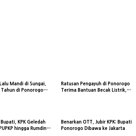
Lalu Mandi di Sungai,
Ratusan Pengayuh di Ponorogo
 Tahun di Ponorogo
Terima Bantuan Becak Listrik,
enggelam
Plt Bupati: Kata Presiden,
Jangan Dijual
 Bupati, KPK Geledah
Benarkan OTT, Jubir KPK: Bupati
PUPKP hingga Rumdin
Ponorogo Dibawa ke Jakarta
onorogo