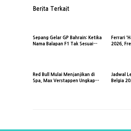
Berita Terkait
Sepang Gelar GP Bahrain: Ketika
Ferrari '
Nama Balapan F1 Tak Sesuai
2026, Fre
dengan Lokasi Sirkuit
Tim Sang
Red Bull Mulai Menjanjikan di
Jadwal L
Spa, Max Verstappen Ungkap
Belgia 2
Alasan Kritik Tim Lewat Radio