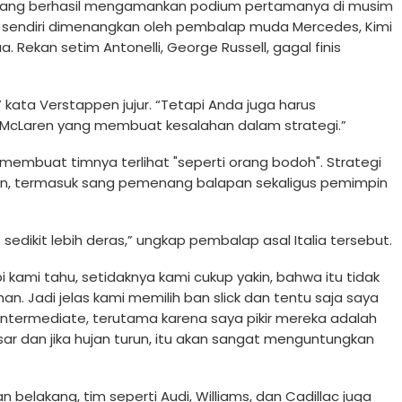
n yang berhasil mengamankan podium pertamanya di musim
 itu sendiri dimenangkan oleh pembalap muda Mercedes, Kimi
ua. Rekan setim Antonelli, George Russell, gagal finis
” kata Verstappen jujur. “Tetapi Anda juga harus
McLaren yang membuat kesalahan dalam strategi.”
h membuat timnya terlihat "seperti orang bodoh". Strategi
in, termasuk sang pemenang balapan sekaligus pemimpin
sedikit lebih deras,” ungkap pembalap asal Italia tersebut.
i kami tahu, setidaknya kami cukup yakin, bahwa itu tidak
n. Jadi jelas kami memilih ban slick dan tentu saja saya
ntermediate, terutama karena saya pikir mereka adalah
sar dan jika hujan turun, itu akan sangat menguntungkan
n belakang, tim seperti Audi, Williams, dan Cadillac juga