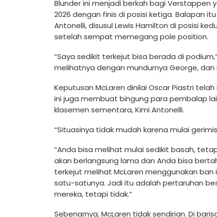
Blunder ini menjadi berkah bagi Verstappe
2026 dengan finis di posisi ketiga. Balapan
Antonelli, disusul Lewis Hamilton di posisi ked
setelah sempat memegang pole position.
“Saya sedikit terkejut bisa berada di podium,
melihatnya dengan mundurnya George, dan 
Keputusan McLaren dinilai Oscar Piastri tela
ini juga membuat bingung para pembalap la
klasemen sementara, Kimi Antonelli.
“Situasinya tidak mudah karena mulai gerimis 
“Anda bisa melihat mulai sedikit basah, tetap
akan berlangsung lama dan Anda bisa bertaha
terkejut melihat McLaren menggunakan ban i
satu-satunya. Jadi itu adalah pertaruhan be
mereka, tetapi tidak.”
Sebenarnya, McLaren tidak sendirian. Di barisa