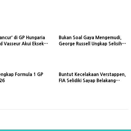
Hancur' di GP Hungaria
Bukan Soal Gaya Mengemudi,
d Vasseur Akui Eksekusi
George Russell Ungkap Selisih
at Buruk
Waktu dengan Antonelli di Trek
Lurus Spa
engkap Formula 1 GP
Buntut Kecelakaan Verstappen,
026
FIA Selidiki Sayap Belakang
Berputar Red Bull dan Ferrari