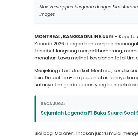
Max Verstappen bergurau dengan Kimi Antonelli
Images
MONTREAL, BANGSAONLINE.com
– Keputus
Kanada 2026 dengan ban kompon menengah (
tersebut langsung menjadi bumerang, memicu 
menahan tawa melihat kesalahan fatal tim a
Menjelang start di sirkuit Montreal, kondi
licin. Di saat tim-tim papan atas lainnya kom
satunya tim garda depan yang berspekulas
BACA JUGA:
Sejumlah Legenda F1 Buka Suara Soal 
Sial bagi McLaren, lintasan justru mulai me