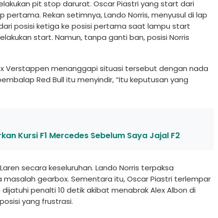
kukan pit stop darurat. Oscar Piastri yang start dari
ap pertama. Rekan setimnya, Lando Norris, menyusul di lap
dari posisi ketiga ke posisi pertama saat lampu start
kukan start. Namun, tanpa ganti ban, posisi Norris
Max Verstappen menanggapi situasi tersebut dengan nada
embalap Red Bull itu menyindir, “Itu keputusan yang
rkan Kursi F1 Mercedes Sebelum Saya Jajal F2
aren secara keseluruhan. Lando Norris terpaksa
a masalah gearbox. Sementara itu, Oscar Piastri terlempar
ah dijatuhi penalti 10 detik akibat menabrak Alex Albon di
sisi yang frustrasi.