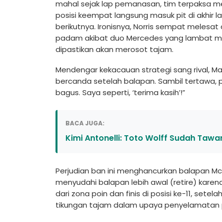
mahal sejak lap pemanasan, tim terpaksa mela
posisi keempat langsung masuk pit di akhir l
berikutnya. Ironisnya, Norris sempat melesat 
padam akibat duo Mercedes yang lambat mela
dipastikan akan merosot tajam.
Mendengar kekacauan strategi sang rival, 
bercanda setelah balapan. Sambil tertawa, p
bagus. Saya seperti, ‘terima kasih’!”
BACA JUGA:
Kimi Antonelli: Toto Wolff Sudah Tawa
Perjudian ban ini menghancurkan balapan McL
menyudahi balapan lebih awal (retire) karen
dari zona poin dan finis di posisi ke-11, setel
tikungan tajam dalam upaya penyelamatan po