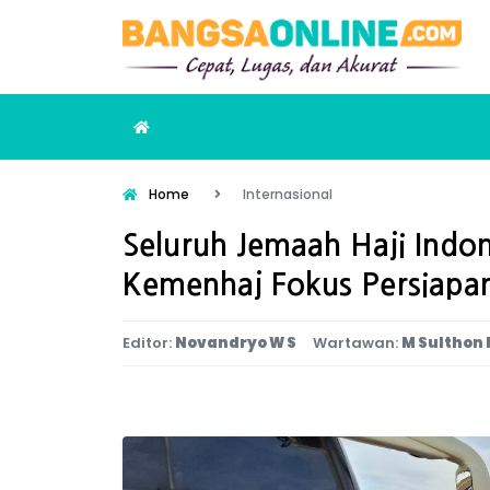
Home
Internasional
Seluruh Jemaah Haji Indon
Kemenhaj Fokus Persiap
Editor:
Novandryo W S
Wartawan:
M Sulthon