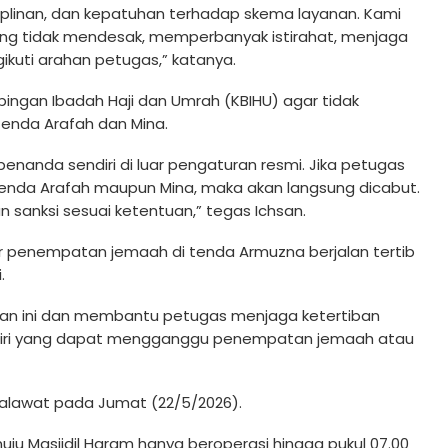
iplinan, dan kepatuhan terhadap skema layanan. Kami
ng tidak mendesak, memperbanyak istirahat, menjaga
ikuti arahan petugas,” katanya.
ngan Ibadah Haji dan Umrah (KBIHU) agar tidak
enda Arafah dan Mina.
nanda sendiri di luar pengaturan resmi. Jika petugas
tenda Arafah maupun Mina, maka akan langsung dicabut.
sanksi sesuai ketentuan,” tegas Ichsan.
r penempatan jemaah di tenda Armuzna berjalan tertib
.
ran ini dan membantu petugas menjaga ketertiban
diri yang dapat mengganggu penempatan jemaah atau
alawat pada Jumat (22/5/2026).
ju Masjidil Haram hanya beroperasi hingga pukul 07.00