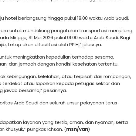
u hotel berlangsung hingga pukul 18.00 waktu Arab Saudi.
ntara untuk mendukung pengaturan transportasi menjelang
da Minggu, 31 Mei 2026 pukul 01.00 waktu Arab Saudi. Bagi
tetap akan difasilitasi oleh PPIH,” jelasnya.
untuk meningkatkan kepedulian terhadap sesama,
uan, dan jemaah dengan kondisi kesehatan tertentu.
pak kebingungan, kelelahan, atau terpisah dari rombongan,
s terdekat atau laporkan kepada petugas sektor dan
g jawab bersama,” pesannya.
itas Arab Saudi dan seluruh unsur pelayanan terus
dapatkan layanan yang tertib, aman, dan nyaman, serta
 khusyuk,” pungkas Ichsan. (
msn/van
)