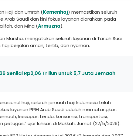
n Haji dan Umrah (
Kemenhaj
) memastikan seluruh
ke Arab Saudi dan kini fokus layanan diarahkan pada
lifah, dan Mina (
Armuzna
).
san Marsha, mengatakan seluruh layanan di Tanah Suci
aji berjalan aman, tertib, dan nyaman.
6 Senilai Rp2,06 Triliun untuk 5,7 Juta Jemaah
asional haji, seluruh jemaah haji Indonesia telah
 fokus layanan PPIH Arab Saudi adalah mematangkan
emaah, kesiapan tenda, konsumsi, transportasi,
petugas,” ujar Ichsan di Makkah, Jumat (22/5/2026).
yak 527 kloter dengan total 202.643 jemaah dan 2.097