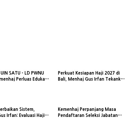
 UIN SATU - LD PWNU
Perkuat Kesiapan Haji 2027 di
emenhaj Perluas Edukasi
Bali, Menhaj Gus Irfan Tekankan
 Haji Nasional
Layanan dan Istithaah
Kesehatan
erbaikan Sistem,
Kemenhaj Perpanjang Masa
s Irfan: Evaluasi Haji
Pendaftaran Seleksi Jabatan
h Berhenti di Laporan
Administrator dan Pengawas