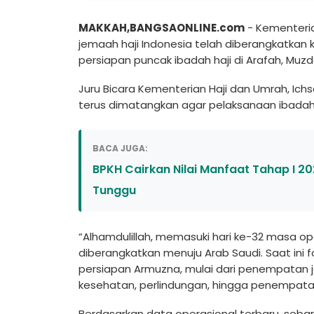
MAKKAH,BANGSAONLINE.com
- Kementeria
jemaah haji Indonesia telah diberangkatkan 
persiapan puncak ibadah haji di Arafah, Muzda
Juru Bicara Kementerian Haji dan Umrah, Ich
terus dimatangkan agar pelaksanaan ibadah h
BACA JUGA:
BPKH Cairkan Nilai Manfaat Tahap I 202
Tunggu
“Alhamdulillah, memasuki hari ke-32 masa oper
diberangkatkan menuju Arab Saudi. Saat ini
persiapan Armuzna, mulai dari penempatan j
kesehatan, perlindungan, hingga penempatan 
Berdasarkan data operasional terbaru, seban