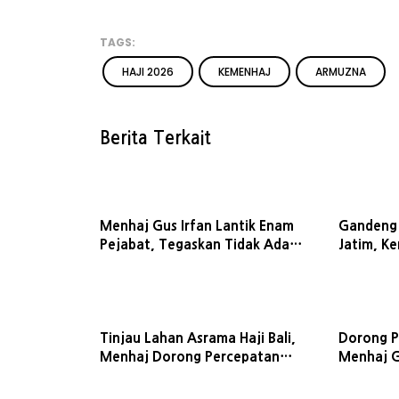
TAGS:
HAJI 2026
KEMENHAJ
ARMUZNA
Berita Terkait
Menhaj Gus Irfan Lantik Enam
Gandeng
Pejabat, Tegaskan Tidak Ada
Jatim, K
Toleransi bagi Koruptor
Kebijakan
Tinjau Lahan Asrama Haji Bali,
Dorong P
Menhaj Dorong Percepatan
Menhaj Gu
Layanan Jemaah di Pulau
Tak Bole
Dewata