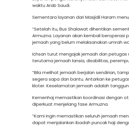
waktu Arab Saudi.
Sementara layanan dari Masjidil Haram menuj
“Setelah itu, Bus Shalawat dihentikan seme
Armuzna. Layanan akan kembali beroperasi pa
jemaah yang belum melaksanakan umrah wajib, 
Ichsan turut mengajak jemaah dan petugas 
terutama jemaah lansia, disabilitas, peremp
“Bila melihat jemaah berjalan sendirian, tam
segera sapa dan bantu. Antarkan ke petuga
kloter. Keselamatan jemaah adalah tanggun
Kemenhaj memastikan koordinasi dengan otor
diperkuat menjelang fase Armuzna.
“Kami ingin memastikan seluruh jemaah men
dapat menjalankan ibadah puncak haji dengan