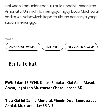
Kiai Asep kemudian menuju aula Pondok Pesantren
Amanatul Ummah. Ia mengajar ngaji kitab Muchtarul
hadits An Nabawiyah kepada ribuan santrinya yang
sudah menunggu.
TAGS:
AMANATUL-UMMAH
KIAI-ASEP
SEDEKAH KIAI ASEP
Berita Terkait
PWNU dan 13 PCNU Kalsel Sepakat Kiai Asep Masuk
Ahwa, Ingatkan Muktamar Chaos karena SK
Tiga Kiai Ini Saling Menolak Pimpin Doa, Semoga Jadi
Akhlak Muktamar ke-35 NU