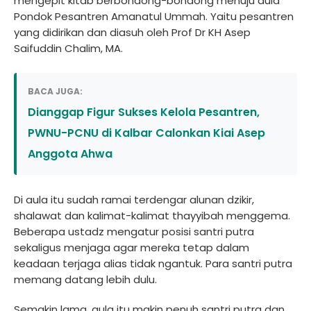
mengepit kitab berbondong-bondong menuju aula
Pondok Pesantren Amanatul Ummah. Yaitu pesantren
yang didirikan dan diasuh oleh Prof Dr KH Asep
Saifuddin Chalim, MA.
BACA JUGA:
Dianggap Figur Sukses Kelola Pesantren,
PWNU-PCNU di Kalbar Calonkan Kiai Asep
Anggota Ahwa
Di aula itu sudah ramai terdengar alunan dzikir,
shalawat dan kalimat-kalimat thayyibah menggema.
Beberapa ustadz mengatur posisi santri putra
sekaligus menjaga agar mereka tetap dalam
keadaan terjaga alias tidak ngantuk. Para santri putra
memang datang lebih dulu.
Semakin lama, aula itu makin penuh santri putra dan