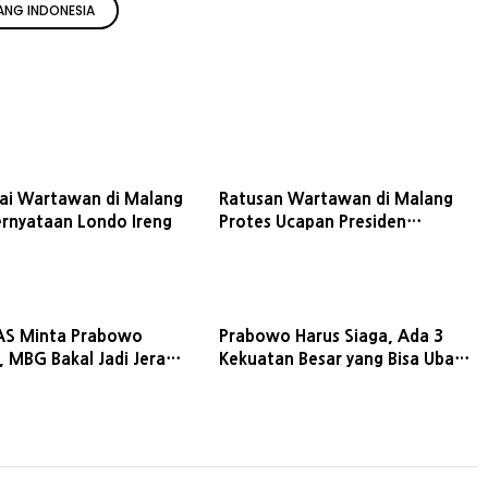
ANG INDONESIA
ai Wartawan di Malang
Ratusan Wartawan di Malang
rnyataan Londo Ireng
Protes Ucapan Presiden
Prabowo
AS Minta Prabowo
Prabowo Harus Siaga, Ada 3
 MBG Bakal Jadi Jerat
Kekuatan Besar yang Bisa Ubah
dan Politik
Peta Politik Pilpres 2029