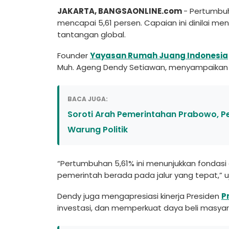
JAKARTA, BANGSAONLINE.com
- Pertumbuh
mencapai 5,61 persen. Capaian ini dinilai m
tantangan global.
Founder
Yayasan Rumah Juang Indonesia
Muh. Ageng Dendy Setiawan, menyampaikan a
BACA JUGA:
Soroti Arah Pemerintahan Prabowo, P
Warung Politik
“Pertumbuhan 5,61% ini menunjukkan fondasi 
pemerintah berada pada jalur yang tepat,” 
Dendy juga mengapresiasi kinerja Presiden
P
investasi, dan memperkuat daya beli masya