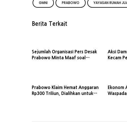
GMNI
PRABOWO
YAYASAN RUMAH JU
Berita Terkait
Sejumlah Organisasi Pers Desak
Aksi Dam
Prabowo Minta Maaf soal
Kecam Pe
Pernyataan 'Londo Ireng'
Prabowo Klaim Hemat Anggaran
Ekonom 
Rp300 Triliun, Dialihkan untuk
Waspada,
MBG dan 5.000 Jembatan
Ekonomi 