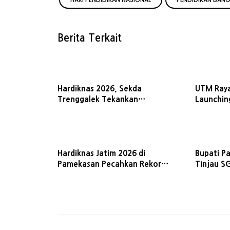
Berita Terkait
Hardiknas 2026, Sekda
UTM Raya
Trenggalek Tekankan
Launchin
Pentingnya 3 M dalam
Pendidikan
Hardiknas Jatim 2026 di
Bupati P
Pamekasan Pecahkan Rekor
Tinjau S
Muri
Puncak H