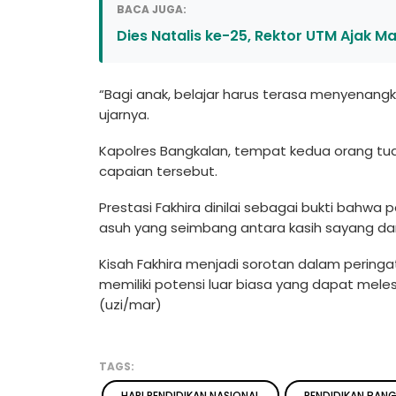
BACA JUGA:
Dies Natalis ke-25, Rektor UTM Ajak 
“Bagi anak, belajar harus terasa menyenang
ujarnya.
Kapolres Bangkalan, tempat kedua orang tua
capaian tersebut.
Prestasi Fakhira dinilai sebagai bukti bahw
asuh yang seimbang antara kasih sayang da
Kisah Fakhira menjadi sorotan dalam peringa
memiliki potensi luar biasa yang dapat mel
(uzi/mar)
TAGS:
HARI PENDIDIKAN NASIONAL
PENDIDIKAN BAN