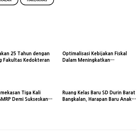
kan 25 Tahun dengan
Optimalisasi Kebijakan Fiskal
g Fakultas Kedokteran
Dalam Meningkatkan
Pertumbuhan UMKM di
Indonesia
amekasan Tiga Kali
Ruang Kelas Baru SD Durin Barat
GMRP Demi Sukseskan
Bangkalan, Harapan Baru Anak
ardiknas Jatim 2026
Desa