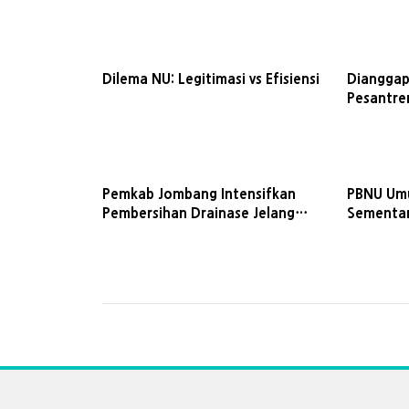
Dilema NU: Legitimasi vs Efisiensi
Dianggap
Pesantre
Kalbar C
Anggota
Pemkab Jombang Intensifkan
PBNU Umu
Pembersihan Drainase Jelang
Sementar
Muktamar NU
Jombang