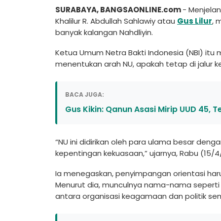
SURABAYA, BANGSAONLINE.com
- Menjela
Khalilur R. Abdullah Sahlawiy atau
Gus Lilur
, 
banyak kalangan Nahdliyin.
Ketua Umum Netra Bakti Indonesia (NBI) itu
menentukan arah NU, apakah tetap di jalur ke
BACA JUGA:
Gus Kikin: Qanun Asasi Mirip UUD 45, T
“NU ini didirikan oleh para ulama besar denga
kepentingan kekuasaan,” ujarnya, Rabu (15/4
Ia menegaskan, penyimpangan orientasi harus
Menurut dia, munculnya nama-nama seperti 
antara organisasi keagamaan dan politik se