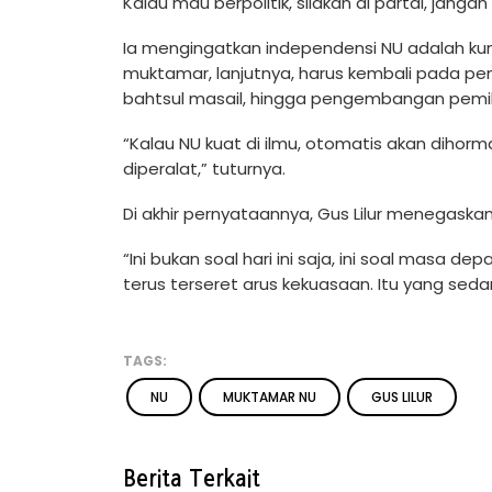
Kalau mau berpolitik, silakan di partai, jang
Ia mengingatkan independensi NU adalah kun
muktamar, lanjutnya, harus kembali pada pen
bahtsul masail, hingga pengembangan pemik
“Kalau NU kuat di ilmu, otomatis akan dihorma
diperalat,” tuturnya.
Di akhir pernyataannya, Gus Lilur menegaskan
“Ini bukan soal hari ini saja, ini soal masa 
terus terseret arus kekuasaan. Itu yang sed
TAGS:
NU
MUKTAMAR NU
GUS LILUR
Berita Terkait