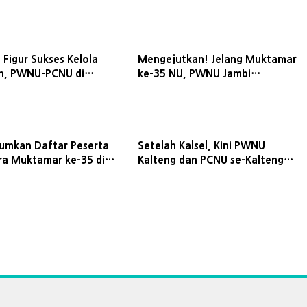
 Figur Sukses Kelola
Mengejutkan! Jelang Muktamar
n, PWNU-PCNU di
ke-35 NU, PWNU Jambi
alonkan Kiai Asep
Dibekukan
 Ahwa
mkan Daftar Peserta
Setelah Kalsel, Kini PWNU
a Muktamar ke-35 di
Kalteng dan PCNU se-Kalteng
Dukung Kiai Asep Masuk Ahwa