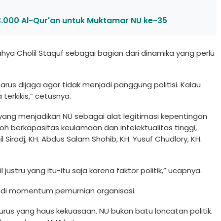
000 Al-Qur'an untuk Muktamar NU ke-35
ya Cholil Staquf sebagai bagian dari dinamika yang perlu
harus dijaga agar tidak menjadi panggung politisi. Kalau
erkikis,” cetusnya.
yang menjadikan NU sebagai alat legitimasi kepentingan
oh berkapasitas keulamaan dan intelektualitas tinggi,
il Siradj, KH. Abdus Salam Shohib, KH. Yusuf Chudlory, KH.
justru yang itu-itu saja karena faktor politik,” ucapnya.
adi momentum pemurnian organisasi.
rus yang haus kekuasaan. NU bukan batu loncatan politik.