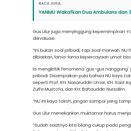
BACA JUGA:
YANMU Wakafkan Dua Ambulans dan 3.
Gus Lilur juga menyinggung kepemimpinan Yah
dievaluasi.
“Ini bukan soal pribadi, tapi soal marwah. NU 
dibiarkan, lama-lama kepercayaan umat bisa t
Ia mengkritik fenomena 'gus-gus nanggung' 
pribadi. Disampaikan pula bahwa NU kaya tok
seperti Prof. KH. Nasaruddin Umar, KH. Said Aq
Zulfa Mustofa, dan KH. Bahauddin Nursalim.
“NU ini kaya tokoh, jangan sampai yang tampil 
Gus Lilur menekankan muktamar harus menj
“Sudah saatnya kita bilang cukup pada pengu