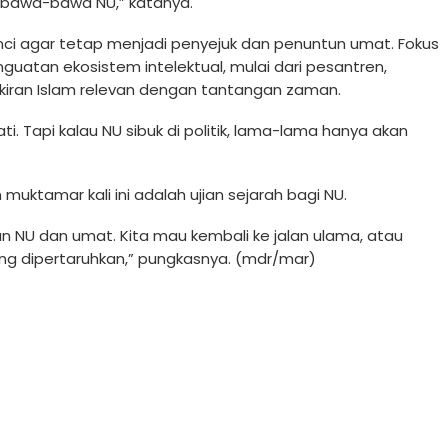
an bawa-bawa NU,” katanya.
ci agar tetap menjadi penyejuk dan penuntun umat. Fokus
guatan ekosistem intelektual, mulai dari pesantren,
iran Islam relevan dengan tantangan zaman.
ti. Tapi kalau NU sibuk di politik, lama-lama hanya akan
 muktamar kali ini adalah ujian sejarah bagi NU.
depan NU dan umat. Kita mau kembali ke jalan ulama, atau
ang dipertaruhkan,” pungkasnya. (mdr/mar)