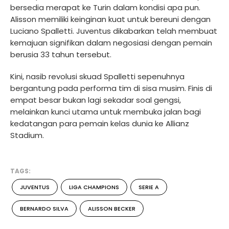
bersedia merapat ke Turin dalam kondisi apa pun.
Alisson memiliki keinginan kuat untuk bereuni dengan
Luciano Spalletti. Juventus dikabarkan telah membuat
kemajuan signifikan dalam negosiasi dengan pemain
berusia 33 tahun tersebut.
Kini, nasib revolusi skuad Spalletti sepenuhnya
bergantung pada performa tim di sisa musim. Finis di
empat besar bukan lagi sekadar soal gengsi,
melainkan kunci utama untuk membuka jalan bagi
kedatangan para pemain kelas dunia ke Allianz
Stadium.
TAGS:
JUVENTUS
LIGA CHAMPIONS
SERIE A
BERNARDO SILVA
ALISSON BECKER