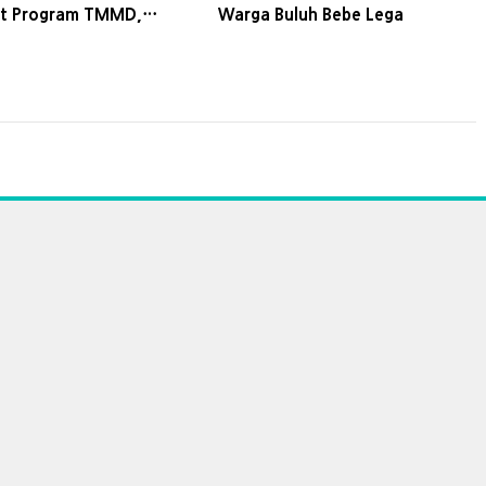
at Program TMMD,
Warga Buluh Bebe Lega
uban Sumringah