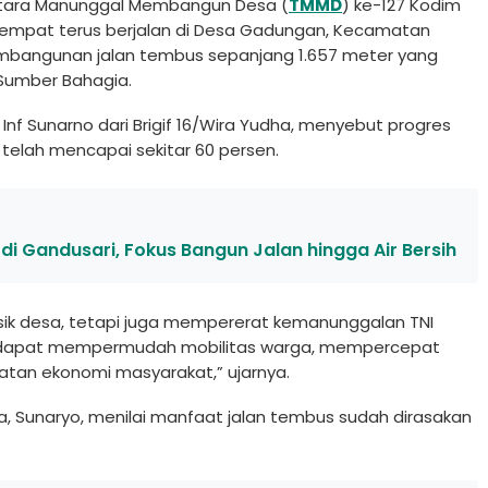
tara Manunggal Membangun Desa (
TMMD
) ke-127 Kodim
tempat terus berjalan di Desa Gadungan, Kecamatan
embangunan jalan tembus sepanjang 1.657 meter yang
Sumber Bahagia.
f Sunarno dari Brigif 16/Wira Yudha, menyebut progres
 telah mencapai sekitar 60 persen.
 Gandusari, Fokus Bangun Jalan hingga Air Bersih
sik desa, tetapi juga mempererat kemanunggalan TNI
an dapat mempermudah mobilitas warga, mempercepat
atan ekonomi masyarakat,” ujarnya.
, Sunaryo, menilai manfaat jalan tembus sudah dirasakan