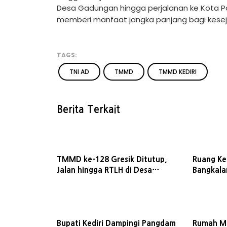
Desa Gadungan hingga perjalanan ke Kota Pa
memberi manfaat jangka panjang bagi kesej
TAGS:
TNI AD
TMMD
TMMD KEDIRI
Berita Terkait
TMMD ke-128 Gresik Ditutup,
Ruang Ke
Jalan hingga RTLH di Desa
Bangkala
Slempit Rampung Dibangun
Desa
Bupati Kediri Dampingi Pangdam
Rumah Mb