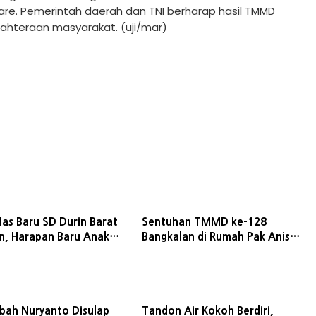
re. Pemerintah daerah dan TNI berharap hasil TMMD
ahteraan masyarakat. (uji/mar)
las Baru SD Durin Barat
Sentuhan TMMD ke-128
n, Harapan Baru Anak
Bangkalan di Rumah Pak Anis
Hidupkan Asa di Tengah
Kesederhanaan
ah Nuryanto Disulap
Tandon Air Kokoh Berdiri,