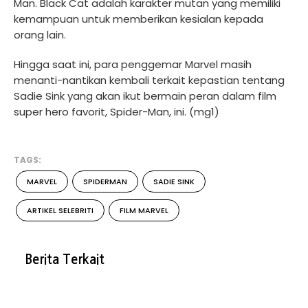
Man. Black Cat adalah karakter mutan yang memiliki
kemampuan untuk memberikan kesialan kepada
orang lain.
Hingga saat ini, para penggemar Marvel masih
menanti-nantikan kembali terkait kepastian tentang
Sadie Sink yang akan ikut bermain peran dalam film
super hero favorit, Spider-Man, ini. (mg1)
TAGS:
MARVEL
SPIDERMAN
SADIE SINK
ARTIKEL SELEBRITI
FILM MARVEL
Berita Terkait