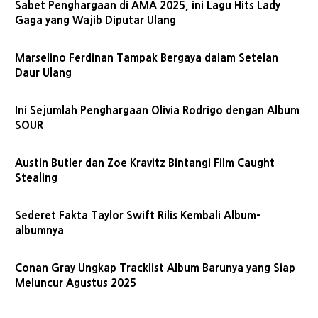
Sabet Penghargaan di AMA 2025, ini Lagu Hits Lady
Gaga yang Wajib Diputar Ulang
Marselino Ferdinan Tampak Bergaya dalam Setelan
Daur Ulang
Ini Sejumlah Penghargaan Olivia Rodrigo dengan Album
SOUR
Austin Butler dan Zoe Kravitz Bintangi Film Caught
Stealing
Sederet Fakta Taylor Swift Rilis Kembali Album-
albumnya
Conan Gray Ungkap Tracklist Album Barunya yang Siap
Meluncur Agustus 2025