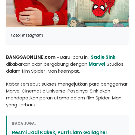
Foto: Instagram
BANGSAONLINE.com –
Baru-baru ini,
Sadie Sink
dikabarkan akan bergabung dengan
Marvel
Studios
dalam film Spider-Man keempat.
Kabar tersebut sukses mengejutkan para penggemar
Marvel Cinematic Universe. Pasalnya, Sink akan
mendapatkan peran utama dalam film Spider-Man
yang terbaru.
BACA JUGA:
Resmi Jadi Kakek, Putri Liam Gallagher