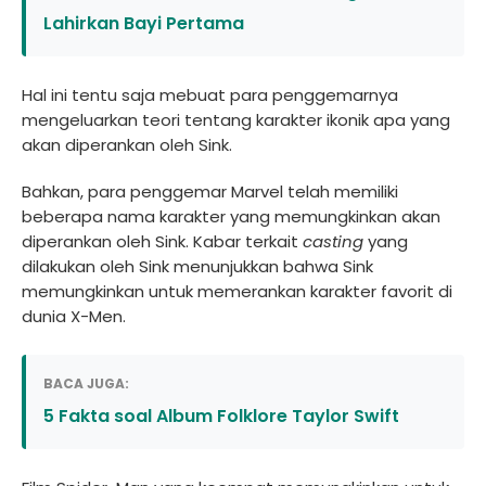
Lahirkan Bayi Pertama
Hal ini tentu saja mebuat para penggemarnya
mengeluarkan teori tentang karakter ikonik apa yang
akan diperankan oleh Sink.
Bahkan, para penggemar Marvel telah memiliki
beberapa nama karakter yang memungkinkan akan
diperankan oleh Sink. Kabar terkait
casting
yang
dilakukan oleh Sink menunjukkan bahwa Sink
memungkinkan untuk memerankan karakter favorit di
dunia X-Men.
BACA JUGA:
5 Fakta soal Album Folklore Taylor Swift