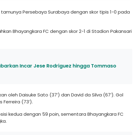
kan tamunya Persebaya Surabaya dengan skor tipis 1-0 pada
kan Bhayangkara FC dengan skor 2-1 di Stadion Pakansari
ikabarkan Incar Jese Rodriguez hingga Tommaso
 oleh Daisuke Sato (37’) dan David da Silva (67’). Gol
Ferreira (73’).
 posisi kedua dengan 59 poin, sementara Bhayangkara FC
gka.