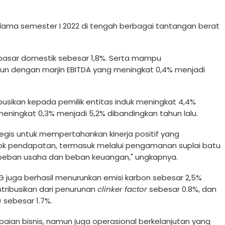
G selama semester I 2022 di tengah berbagai tantangan berat
 pasar domestik sebesar 1,8%. Serta mampu
iun dengan marjin EBITDA yang meningkat 0,4% menjadi
ibusikan kepada pemilik entitas induk meningkat 4,4%
 meningkat 0,3% menjadi 5,2% dibandingkan tahun lalu.
egis untuk mempertahankan kinerja positif yang
ok pendapatan, termasuk melalui pengamanan suplai batu
beban usaha dan beban keuangan," ungkapnya.
SIG juga berhasil menurunkan emisi karbon sebesar 2,5%
tribusikan dari penurunan
clinker factor
sebesar 0.8%, dan
 sebesar 1.7%.
apaian bisnis, namun juga operasional berkelanjutan yang