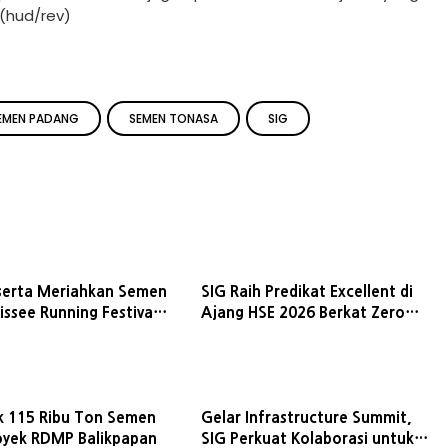
 (hud/rev)
EMEN PADANG
SEMEN TONASA
SIG
serta Meriahkan Semen
SIG Raih Predikat Excellent di
issee Running Festival
Ajang HSE 2026 Berkat Zero
Fatality
k 115 Ribu Ton Semen
Gelar Infrastructure Summit,
oyek RDMP Balikpapan
SIG Perkuat Kolaborasi untuk