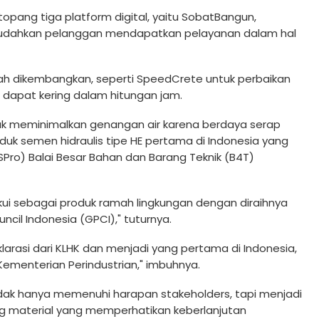
topang tiga platform digital, yaitu SobatBangun,
emudahkan pelanggan mendapatkan pelayanan dalam hal
lah dikembangkan, seperti SpeedCrete untuk perbaikan
ng dapat kering dalam hitungan jam.
uk meminimalkan genangan air karena berdaya serap
roduk semen hidraulis tipe HE pertama di Indonesia yang
(LSPro) Balai Besar Bahan dan Barang Teknik (B4T)
akui sebagai produk ramah lingkungan dengan diraihnya
ncil Indonesia (GPCI)," tuturnya.
larasi dari KLHK dan menjadi yang pertama di Indonesia,
 Kementerian Perindustrian," imbuhnya.
idak hanya memenuhi harapan stakeholders, tapi menjadi
ng material yang memperhatikan keberlanjutan