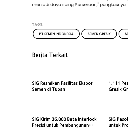
menjadi daya saing Perseroan," pungkasnya.
TAGS:
PT SEMEN INDONESIA
SEMEN GRESIK
S
Berita Terkait
SIG Resmikan Fasilitas Ekspor
1.111 Pe
Semen di Tuban
Gresik Gr
2026
SIG Kirim 36.000 Bata Interlock
SIG Paso
Presisi untuk Pembangunan
untuk Pr