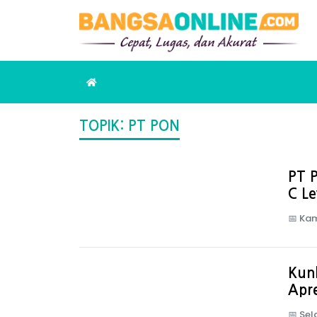
TOPIK: PT PON
PT P
C Le
📅
Kam
Kunk
Apre
📅
Sel