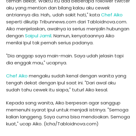
teman dekat. Waktu itu ada beberapa follower twitter
aku yang mention dan bilang kalau aku cewek
antriannya dia. Hah,. udah sakit hati," kata
Chef Aiko
seperti dikutip Tribunnews.com dari Tabloidnova.com.
Aiko menjelaskan, awalnya ia serius menjalin hubungan
dengan
Saipul Jamil
. Namun, kenyataannya Aiko
menilai Ipul tak pernah serius padanya.
"Dia anggap saya main-main. Saya udah jelasin tapi
dia enggak mau," ucapnya.
Chef Aiko
mengaku sudah kenal dengan wanita yang
tengah dekat dengan Ipul saat ini. "Dari awal aku
sudah tahu cewek itu siapa," tuturl Aiko kesal.
Kepada sang wanita, Aiko berpesan agar sanggup
memenuhi syarat Ipul untuk menjadi istrinya. "Semoga
kalian langgeng. Saya cuma bisa mendoakan. Semoga
kuat," ucap Aiko. (Icha/Tabloidnova.com)