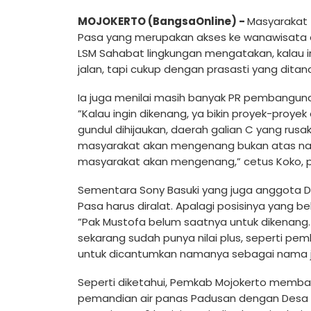
MOJOKERTO (BangsaOnline) -
Masyarakat 
Pasa yang merupakan akses ke wanawisata da
LSM Sahabat lingkungan mengatakan, kalau i
jalan, tapi cukup dengan prasasti yang ditan
Ia juga menilai masih banyak PR pembanguna
”Kalau ingin dikenang, ya bikin proyek-proye
gundul dihijaukan, daerah galian C yang rusa
masyarakat akan mengenang bukan atas naman
masyarakat akan mengenang,” cetus Koko, p
Sementara Sony Basuki yang juga anggota D
Pasa harus diralat. Apalagi posisinya yang b
”Pak Mustofa belum saatnya untuk dikenang. 
sekarang sudah punya nilai plus, seperti pe
untuk dicantumkan namanya sebagai nama jalan
Seperti diketahui, Pemkab Mojokerto memba
pemandian air panas Padusan dengan Desa C