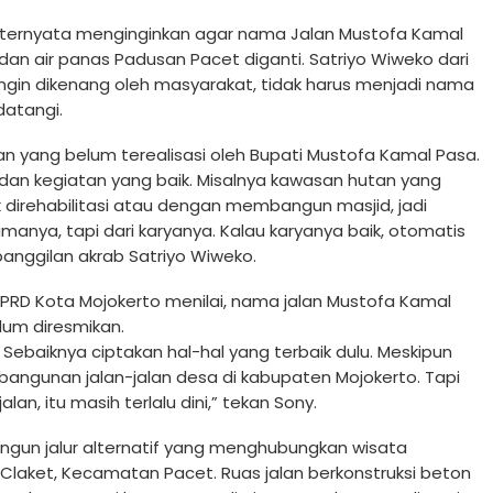
ternyata menginginkan agar nama Jalan Mustofa Kamal
n air panas Padusan Pacet diganti. Satriyo Wiweko dari
ngin dikenang oleh masyarakat, tidak harus menjadi nama
datangi.
n yang belum terealisasi oleh Bupati Mustofa Kamal Pasa.
k dan kegiatan yang baik. Misalnya kawasan hutan yang
k direhabilitasi atau dengan membangun masjid, jadi
ya, tapi dari karyanya. Kalau karyanya baik, otomatis
anggilan akrab Satriyo Wiweko.
PRD Kota Mojokerto menilai, nama jalan Mustofa Kamal
elum diresmikan.
Sebaiknya ciptakan hal-hal yang terbaik dulu. Meskipun
mbangunan jalan-jalan desa di kabupaten Mojokerto. Tapi
, itu masih terlalu dini,” tekan Sony.
ngun jalur alternatif yang menghubungkan wisata
laket, Kecamatan Pacet. Ruas jalan berkonstruksi beton