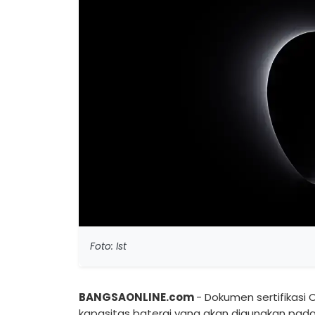
Foto: Ist
BANGSAONLINE.com
- Dokumen sertifikasi
kapasitas baterai yang akan digunakan pad