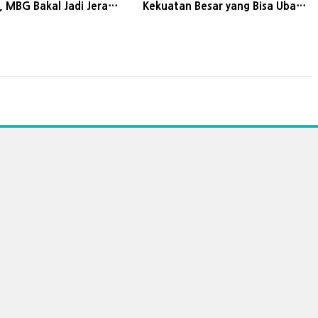
 MBG Bakal Jadi Jerat
Kekuatan Besar yang Bisa Ubah
dan Politik
Peta Politik Pilpres 2029