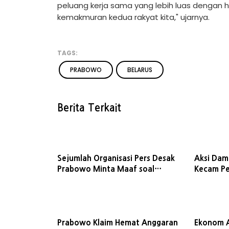
peluang kerja sama yang lebih luas dengan 
kemakmuran kedua rakyat kita," ujarnya.
TAGS:
PRABOWO
BELARUS
Berita Terkait
Sejumlah Organisasi Pers Desak
Aksi Dam
Prabowo Minta Maaf soal
Kecam Pe
Pernyataan 'Londo Ireng'
Prabowo Klaim Hemat Anggaran
Ekonom 