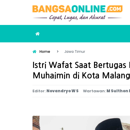
Home
Jawa Timur
Istri Wafat Saat Bertuga
Muhaimin di Kota Malan
Editor:
Novandryo W S
Wartawan:
M Sulthon