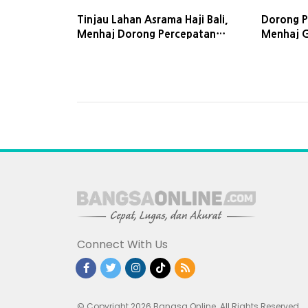
Tinjau Lahan Asrama Haji Bali,
Dorong P
Menhaj Dorong Percepatan
Menhaj Gu
Layanan Jemaah di Pulau
Tak Bole
Dewata
Connect With Us
© Copyright 2026 Bangsa Online. All Rights Reserved