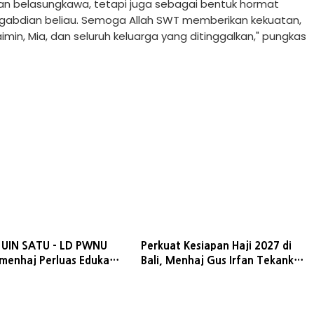
an belasungkawa, tetapi juga sebagai bentuk hormat
gabdian beliau. Semoga Allah SWT memberikan kekuatan,
n, Mia, dan seluruh keluarga yang ditinggalkan," pungkas
 UIN SATU - LD PWNU
Perkuat Kesiapan Haji 2027 di
emenhaj Perluas Edukasi
Bali, Menhaj Gus Irfan Tekankan
 Haji Nasional
Layanan dan Istithaah
Kesehatan