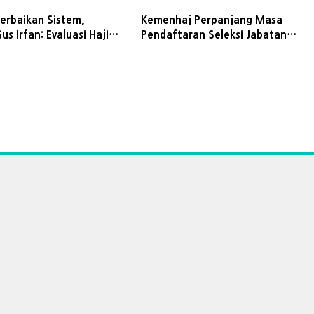
erbaikan Sistem,
Kemenhaj Perpanjang Masa
s Irfan: Evaluasi Haji
Pendaftaran Seleksi Jabatan
h Berhenti di Laporan
Administrator dan Pengawas