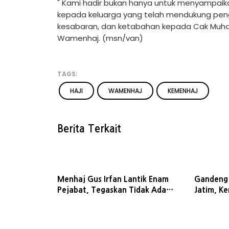
" Kami hadir bukan hanya untuk menyampaik
kepada keluarga yang telah mendukung pen
kesabaran, dan ketabahan kepada Cak Muhaimi
Wamenhaj. (msn/van)
TAGS:
HAJI
WAMENHAJ
KEMENHAJ
Berita Terkait
Menhaj Gus Irfan Lantik Enam
Gandeng
Pejabat, Tegaskan Tidak Ada
Jatim, K
Toleransi bagi Koruptor
Kebijakan