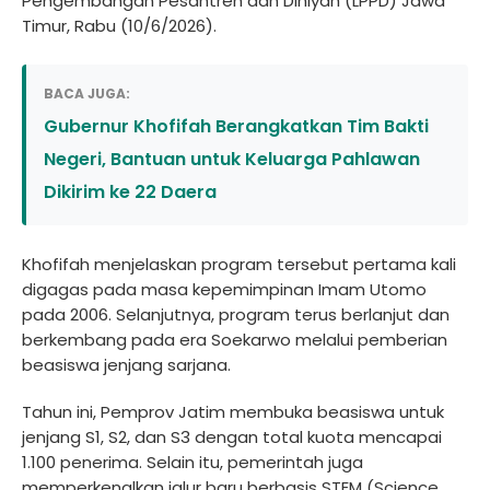
Pengembangan Pesantren dan Diniyah (LPPD) Jawa
Timur, Rabu (10/6/2026).
BACA JUGA:
Gubernur Khofifah Berangkatkan Tim Bakti
Negeri, Bantuan untuk Keluarga Pahlawan
Dikirim ke 22 Daera
Khofifah menjelaskan program tersebut pertama kali
digagas pada masa kepemimpinan Imam Utomo
pada 2006. Selanjutnya, program terus berlanjut dan
berkembang pada era Soekarwo melalui pemberian
beasiswa jenjang sarjana.
Tahun ini, Pemprov Jatim membuka beasiswa untuk
jenjang S1, S2, dan S3 dengan total kuota mencapai
1.100 penerima. Selain itu, pemerintah juga
memperkenalkan jalur baru berbasis STEM (Science,