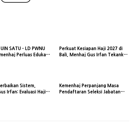
 UIN SATU - LD PWNU
Perkuat Kesiapan Haji 2027 di
emenhaj Perluas Edukasi
Bali, Menhaj Gus Irfan Tekankan
 Haji Nasional
Layanan dan Istithaah
Kesehatan
erbaikan Sistem,
Kemenhaj Perpanjang Masa
s Irfan: Evaluasi Haji
Pendaftaran Seleksi Jabatan
h Berhenti di Laporan
Administrator dan Pengawas