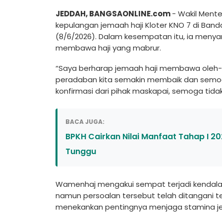
JEDDAH, BANGSAONLINE.com
- Wakil Mente
kepulangan jemaah haji Kloter KNO 7 di Banda
(8/6/2026). Dalam kesempatan itu, ia meny
membawa haji yang mabrur.
“Saya berharap jemaah haji membawa oleh-ol
peradaban kita semakin membaik dan semog
konfirmasi dari pihak maskapai, semoga tidak 
BACA JUGA:
BPKH Cairkan Nilai Manfaat Tahap I 202
Tunggu
Wamenhaj mengakui sempat terjadi kendal
namun persoalan tersebut telah ditangani t
menekankan pentingnya menjaga stamina je