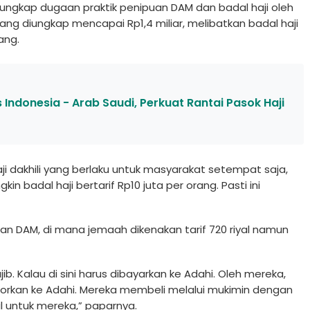
gkap dugaan praktik penipuan DAM dan badal haji oleh
yang diungkap mencapai Rp1,4 miliar, melibatkan badal haji
rang.
Indonesia - Arab Saudi, Perkuat Rantai Pasok Haji
haji dakhili yang berlaku untuk masyarakat setempat saja,
in badal haji bertarif Rp10 juta per orang. Pasti ini
n DAM, di mana jemaah dikenakan tarif 720 riyal namun
b. Kalau di sini harus dibayarkan ke Adahi. Oleh mereka,
setorkan ke Adahi. Mereka membeli melalui mukimin dengan
bil untuk mereka,” paparnya.