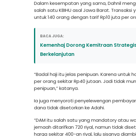
Dalam kesempatan yang sama, Dahnil mengun
salah satu KBIHU asal Jawa Barat. Transaksi 
untuk 140 orang dengan tarif Rp10 juta per o
BACA JUGA:
Kemenhaj Dorong Kemitraan Strategis 
Berkelanjutan
“Badal haji itu jelas penipuan. Karena untuk 
per orang sekitar Rp40 jutaan. Jadi tidak mungk
penipuan,” katanya.
Ia juga menyoroti penyelewengan pembayara
dana tidak disetorkan ke Adahi.
“DAM itu salah satu yang mandatory atau waji
jemaah ditarifkan 720 riyal, namun tidak di
harga sekitar 400-an riyal, lalu sisanya diam