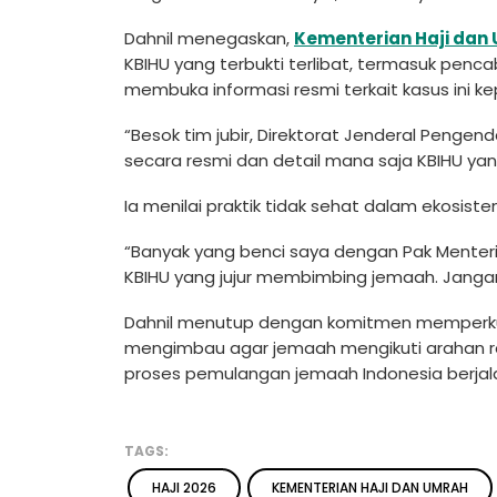
Dahnil menegaskan,
Kementerian Haji dan
KBIHU yang terbukti terlibat, termasuk penc
membuka informasi resmi terkait kasus ini ke
“Besok tim jubir, Direktorat Jenderal Pengen
secara resmi dan detail mana saja KBIHU yang
Ia menilai praktik tidak sehat dalam ekosist
“Banyak yang benci saya dengan Pak Menteri ka
KBIHU yang jujur membimbing jemaah. Jangan
Dahnil menutup dengan komitmen memperkua
mengimbau agar jemaah mengikuti arahan r
proses pemulangan jemaah Indonesia berjala
TAGS:
HAJI 2026
KEMENTERIAN HAJI DAN UMRAH