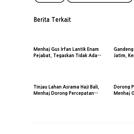
Berita Terkait
Menhaj Gus Irfan Lantik Enam
Gandeng
Pejabat, Tegaskan Tidak Ada
Jatim, K
Toleransi bagi Koruptor
Kebijakan
Tinjau Lahan Asrama Haji Bali,
Dorong P
Menhaj Dorong Percepatan
Menhaj Gu
Layanan Jemaah di Pulau
Tak Bole
Dewata