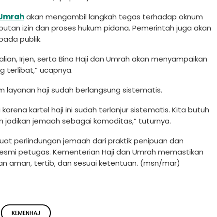
 Umrah
akan mengambil langkah tegas terhadap oknum
abutan izin dan proses hukum pidana. Pemerintah juga akan
pada publik.
dalian, Irjen, serta Bina Haji dan Umrah akan menyampaikan
 terlibat,” ucapnya.
em layanan haji sudah berlangsung sistematis.
rena kartel haji ini sudah terlanjur sistematis. Kita butuh
 jadikan jemaah sebagai komoditas,” tuturnya.
t perlindungan jemaah dari praktik penipuan dan
esmi petugas. Kementerian Haji dan Umrah memastikan
n aman, tertib, dan sesuai ketentuan. (msn/mar)
KEMENHAJ