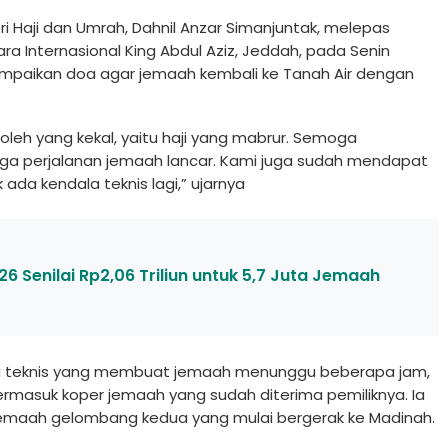
ri Haji dan Umrah, Dahnil Anzar Simanjuntak, melepas
ra Internasional King Abdul Aziz, Jeddah, pada Senin
ampaikan doa agar jemaah kembali ke Tanah Air dengan
eh yang kekal, yaitu haji yang mabrur. Semoga
a perjalanan jemaah lancar. Kami juga sudah mendapat
ada kendala teknis lagi,” ujarnya
6 Senilai Rp2,06 Triliun untuk 5,7 Juta Jemaah
a teknis yang membuat jemaah menunggu beberapa jam,
ermasuk koper jemaah yang sudah diterima pemiliknya. Ia
maah gelombang kedua yang mulai bergerak ke Madinah.