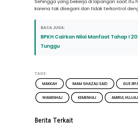
Sehingga yang bekerja di lapangan saat itu 
karena tak disegani dan tidak terkontrol den
BACA JUGA:
BPKH Cairkan Nilai Manfaat Tahap I 202
Tunggu
TAGS:
MAKKAH
IMAM GHAZALI SAID
GUS IRF
WAMENHAJ
KEMENHAJ
AMIRUL HUJJAJ
Berita Terkait