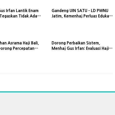
us Irfan Lantik Enam
Gandeng UIN SATU - LD PWNU
 Tegaskan Tidak Ada
Jatim, Kemenhaj Perluas Edukasi
i bagi Koruptor
Kebijakan Haji Nasional
han Asrama Haji Bali,
Dorong Perbaikan Sistem,
orong Percepatan
Menhaj Gus Irfan: Evaluasi Haji
Jemaah di Pulau
Tak Boleh Berhenti di Laporan