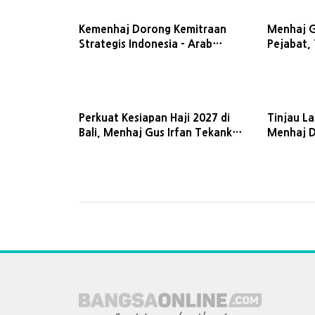
Kemenhaj Dorong Kemitraan
Menhaj G
Strategis Indonesia - Arab
Pejabat,
Saudi, Perkuat Rantai Pasok Haji
Tolerans
Berkelanjutan
Perkuat Kesiapan Haji 2027 di
Tinjau La
Bali, Menhaj Gus Irfan Tekankan
Menhaj D
Layanan dan Istithaah
Layanan 
Kesehatan
Dewata