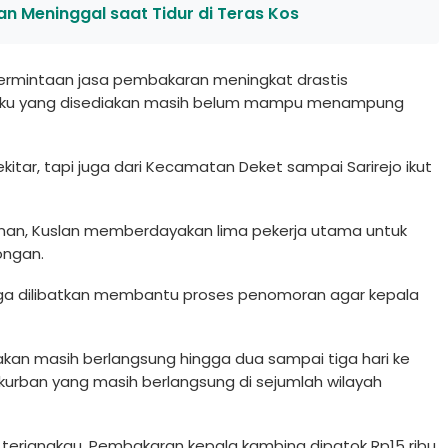
n Meninggal saat Tidur di Teras Kos
permintaan jasa pembakaran meningkat drastis
ungku yang disediakan masih belum mampu menampung
kitar, tapi juga dari Kecamatan Deket sampai Sarirejo ikut
an, Kuslan memberdayakan lima pekerja utama untuk
ngan.
i juga dilibatkan membantu proses penomoran agar kepala
rakan masih berlangsung hingga dua sampai tiga hari ke
urban yang masih berlangsung di sejumlah wilayah
 terjangkau. Pembakaran kepala kambing dipatok Rp15 ribu,