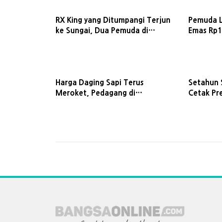
RX King yang Ditumpangi Terjun
Pemuda L
ke Sungai, Dua Pemuda di
Emas Rp1
Lamongan Tewas
Uangnya D
Perlengk
Harga Daging Sapi Terus
Setahun 
Meroket, Pedagang di
Cetak Pre
Lamongan Menjerit sampai Libur
Lamongan
Jualan
House