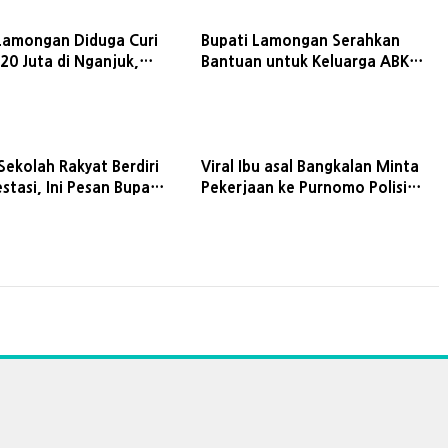
amongan Diduga Curi
Bupati Lamongan Serahkan
20 Juta di Nganjuk,
Bantuan untuk Keluarga ABK
ipakai Beli
KMN Entok yang Masih Hilang
apan Olahraga
Sekolah Rakyat Berdiri
Viral Ibu asal Bangkalan Minta
stasi, Ini Pesan Bupati
Pekerjaan ke Purnomo Polisi
 saat Hadiri Open
Baik, Ini Kata Camat Tanjung
Bumi