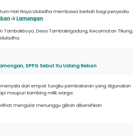
um Hari Raya Iduladha membawa berkah bagi penyedia
rban
di
Lamongan
.
usun Tambakboyo, Desa Tambakrigadung, Kecamatan Tikung,
Iduladha.
 Lamongan, SPPG Sebut Itu Udang Rebon
s menyala dari empat tungku pembakaran yang digunakan
api maupun kambing milik warga.
rlihat mengular menunggu giliran dibersihkan