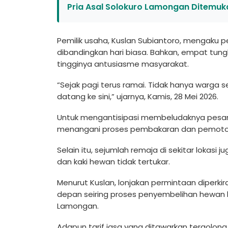
Pria Asal Solokuro Lamongan Ditemuka
Pemilik usaha, Kuslan Subiantoro, mengaku 
dibandingkan hari biasa. Bahkan, empat t
tingginya antusiasme masyarakat.
“Sejak pagi terus ramai. Tidak hanya warga se
datang ke sini,” ujarnya, Kamis, 28 Mei 2026.
Untuk mengantisipasi membeludaknya pesan
menangani proses pembakaran dan pemoto
Selain itu, sejumlah remaja di sekitar lokas
dan kaki hewan tidak tertukar.
Menurut Kuslan, lonjakan permintaan diperki
depan seiring proses penyembelihan hewan k
Lamongan.
Adapun tarif jasa yang ditawarkan tergolong