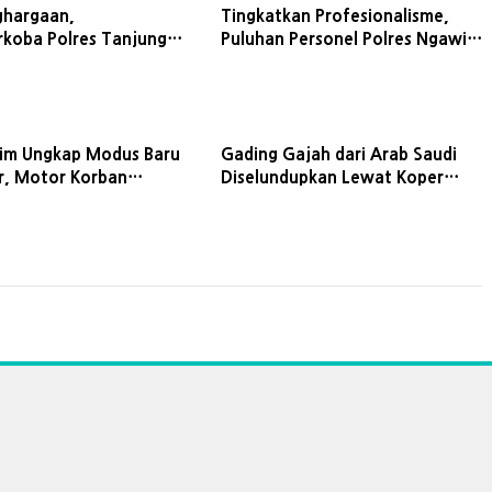
ghargaan,
Tingkatkan Profesionalisme,
rkoba Polres Tanjung
Puluhan Personel Polres Ngawi
mitmen Tingkatkan
Tes Psikologi Senpi dan Mapping
Jabatan
tim Ungkap Modus Baru
Gading Gajah dari Arab Saudi
, Motor Korban
Diselundupkan Lewat Koper
 Diangkut Pakai Mobil
Jamaah Umrah, Polda Jatim Sita
53 Potong