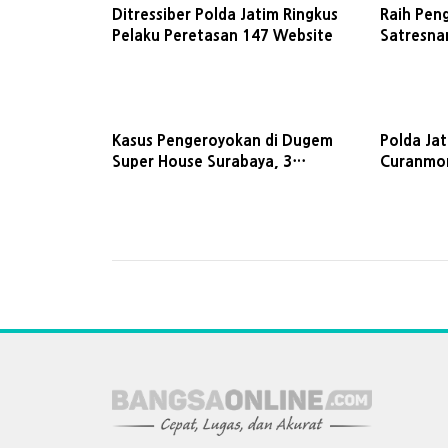
Ditressiber Polda Jatim Ringkus
Raih Pen
Pelaku Peretasan 147 Website
Satresna
Perak Ko
Kinerja
Kasus Pengeroyokan di Dugem
Polda Ja
Super House Surabaya, 3
Curanmor
Tersangka Belum Ditahan Polda
Langsung
Jatim