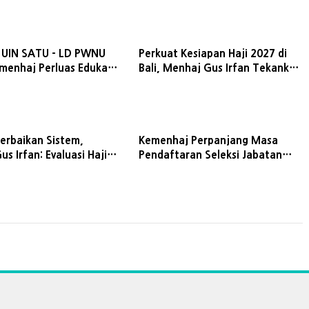
 UIN SATU - LD PWNU
Perkuat Kesiapan Haji 2027 di
emenhaj Perluas Edukasi
Bali, Menhaj Gus Irfan Tekankan
 Haji Nasional
Layanan dan Istithaah
Kesehatan
erbaikan Sistem,
Kemenhaj Perpanjang Masa
s Irfan: Evaluasi Haji
Pendaftaran Seleksi Jabatan
h Berhenti di Laporan
Administrator dan Pengawas