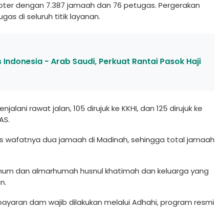
loter dengan 7.387 jamaah dan 76 petugas. Pergerakan
s di seluruh titik layanan.
Indonesia - Arab Saudi, Perkuat Rantai Pasok Haji
alani rawat jalan, 105 dirujuk ke KKHI, dan 125 dirujuk ke
SAS.
 wafatnya dua jamaah di Madinah, sehingga total jamaah
almarhum dan almarhumah husnul khatimah dan keluarga yang
n.
yaran dam wajib dilakukan melalui Adhahi, program resmi