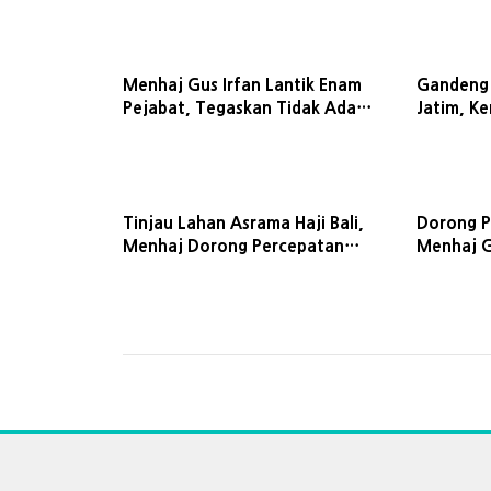
Menhaj Gus Irfan Lantik Enam
Gandeng
Pejabat, Tegaskan Tidak Ada
Jatim, K
Toleransi bagi Koruptor
Kebijakan
Tinjau Lahan Asrama Haji Bali,
Dorong P
Menhaj Dorong Percepatan
Menhaj Gu
Layanan Jemaah di Pulau
Tak Bole
Dewata