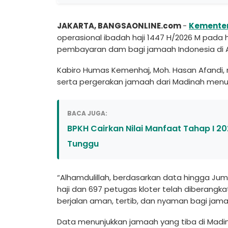
JAKARTA, BANGSAONLINE.com
-
Kementer
operasional ibadah haji 1447 H/2026 M pada 
pembayaran dam bagi jamaah Indonesia di A
Kabiro Humas Kemenhaj, Moh. Hasan Afandi
serta pergerakan jamaah dari Madinah menuj
BACA JUGA:
BPKH Cairkan Nilai Manfaat Tahap I 202
Tunggu
“Alhamdulillah, berdasarkan data hingga Jum
haji dan 697 petugas kloter telah diberangka
berjalan aman, tertib, dan nyaman bagi jamaa
Data menunjukkan jamaah yang tiba di Madi