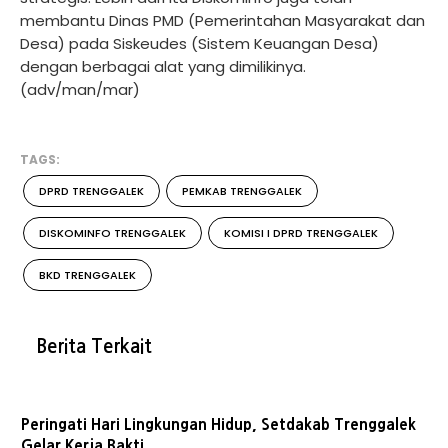
membantu Dinas PMD (Pemerintahan Masyarakat dan
Desa) pada Siskeudes (Sistem Keuangan Desa)
dengan berbagai alat yang dimilikinya.
(adv/man/mar)
TAGS:
DPRD TRENGGALEK
PEMKAB TRENGGALEK
DISKOMINFO TRENGGALEK
KOMISI I DPRD TRENGGALEK
BKD TRENGGALEK
Berita Terkait
Peringati Hari Lingkungan Hidup, Setdakab Trenggalek
Gelar Kerja Bakti