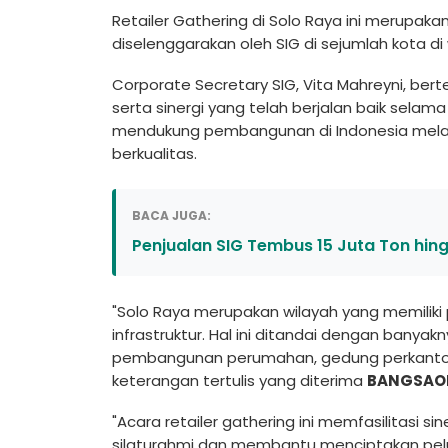
Retailer Gathering di Solo Raya ini merupaka
diselenggarakan oleh SIG di sejumlah kota di
Corporate Secretary SIG, Vita Mahreyni, bert
serta sinergi yang telah berjalan baik sela
mendukung pembangunan di Indonesia melalu
berkualitas.
BACA JUGA:
Penjualan SIG Tembus 15 Juta Ton hing
"Solo Raya merupakan wilayah yang memiliki 
infrastruktur. Hal ini ditandai dengan banya
pembangunan perumahan, gedung perkantoran
keterangan tertulis yang diterima
BANGSAO
"Acara retailer gathering ini memfasilitasi s
silaturahmi dan membantu menciptakan pelu