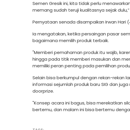
Semen Gresik ini, kita tidak perlu menawar
memang sudah teruji kualitasnya sejak dulu,”
Pernyataan senada disampaikan Irwan Hari (4
Ia mengatakan, ketika persaingan pasar sem
bagaimana memilih produk terbaik.
"Memberi pemahaman produk itu wajib, karena
hingga pada titik memberi masukan dan men
memiliki peran penting pada pemilihan produk,
Selain bisa berkumpul dengan rekan-rekan l
informasi sejumlah produk baru SIG dan jug
doorprize.
"Konsep acara ini bagus, bisa merekatkan si
bertemu, dan malam ini bisa bertemu dengan
TAGS: