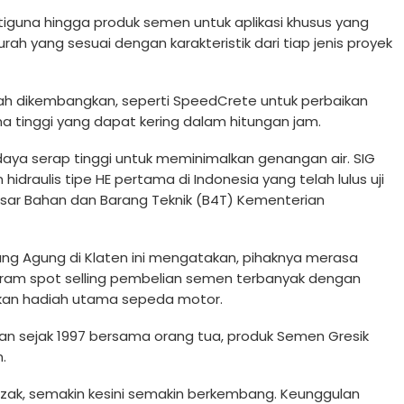
guna hingga produk semen untuk aplikasi khusus yang
rah yang sesuai dengan karakteristik dari tiap jenis proyek
lah dikembangkan, seperti SpeedCrete untuk perbaikan
ma tinggi yang dapat kering dalam hitungan jam.
aya serap tinggi untuk meminimalkan genangan air. SIG
idraulis tipe HE pertama di Indonesia yang telah lulus uji
 Besar Bahan dan Barang Teknik (B4T) Kementerian
lung Agung di Klaten ini mengatakan, pihaknya merasa
program spot selling pembelian semen terbanyak dengan
kan hadiah utama sepeda motor.
nan sejak 1997 bersama orang tua, produk Semen Gresik
.
10 zak, semakin kesini semakin berkembang. Keunggulan