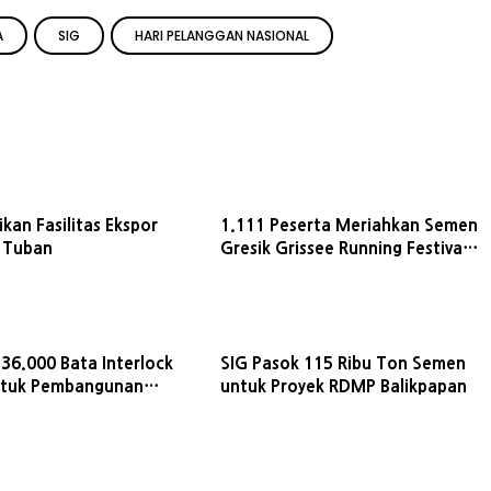
A
SIG
HARI PELANGGAN NASIONAL
kan Fasilitas Ekspor
1.111 Peserta Meriahkan Semen
 Tuban
Gresik Grissee Running Festival
2026
 36.000 Bata Interlock
SIG Pasok 115 Ribu Ton Semen
untuk Pembangunan
untuk Proyek RDMP Balikpapan
i Kampung Talang