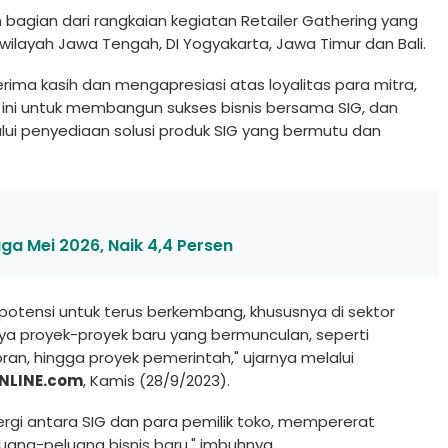
n bagian dari rangkaian kegiatan Retailer Gathering yang
 wilayah Jawa Tengah, DI Yogyakarta, Jawa Timur dan Bali.
erima kasih dan mengapresiasi atas loyalitas para mitra,
ma ini untuk membangun sukses bisnis bersama SIG, dan
i penyediaan solusi produk SIG yang bermutu dan
ga Mei 2026, Naik 4,4 Persen
potensi untuk terus berkembang, khususnya di sektor
knya proyek-proyek baru yang bermunculan, seperti
, hingga proyek pemerintah," ujarnya melalui
NLINE.com
, Kamis (28/9/2023).
inergi antara SIG dan para pemilik toko, mempererat
ang-peluang bisnis baru," imbuhnya.