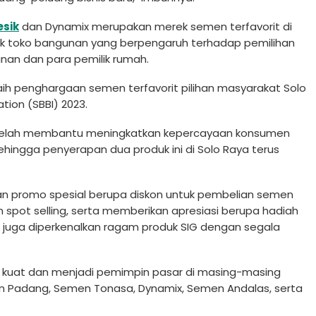
sik
dan Dynamix merupakan merek semen terfavorit di
milik toko bangunan yang berpengaruh terhadap pemilihan
nan dan para pemilik rumah.
aih penghargaan semen terfavorit pilihan masyarakat Solo
tion (SBBI) 2023.
n telah membantu meningkatkan kepercayaan konsumen
hingga penyerapan dua produk ini di Solo Raya terus
ikan promo spesial berupa diskon untuk pembelian semen
 spot selling, serta memberikan apresiasi berupa hadiah
n juga diperkenalkan ragam produk SIG dengan segala
g kuat dan menjadi pemimpin pasar di masing-masing
men Padang, Semen Tonasa, Dynamix, Semen Andalas, serta