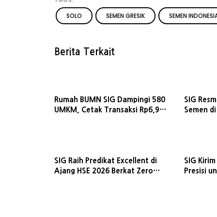
SOLO
SEMEN GRESIK
SEMEN INDONESI
Berita Terkait
Rumah BUMN SIG Dampingi 580
SIG Resmi
UMKM, Cetak Transaksi Rp6,9
Semen di
Miliar dan Serap 2.100 Pekerja
SIG Raih Predikat Excellent di
SIG Kirim
Ajang HSE 2026 Berkat Zero
Presisi 
Fatality
Huntap d
Padang