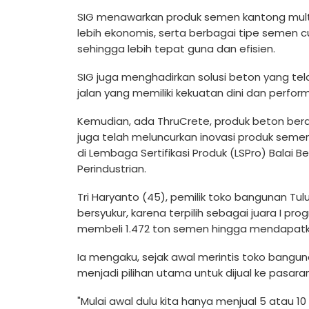
SIG menawarkan produk semen kantong multi
lebih ekonomis, serta berbagai tipe semen cu
sehingga lebih tepat guna dan efisien.
SIG juga menghadirkan solusi beton yang te
jalan yang memiliki kekuatan dini dan perfor
Kemudian, ada ThruCrete, produk beton berd
juga telah meluncurkan inovasi produk semen h
di Lembaga Sertifikasi Produk (LSPro) Balai
Perindustrian.
Tri Haryanto (45), pemilik toko bangunan Tu
bersyukur, karena terpilih sebagai juara I 
membeli 1.472 ton semen hingga mendapat
Ia mengaku, sejak awal merintis toko bangu
menjadi pilihan utama untuk dijual ke pasaran
"Mulai awal dulu kita hanya menjual 5 atau 